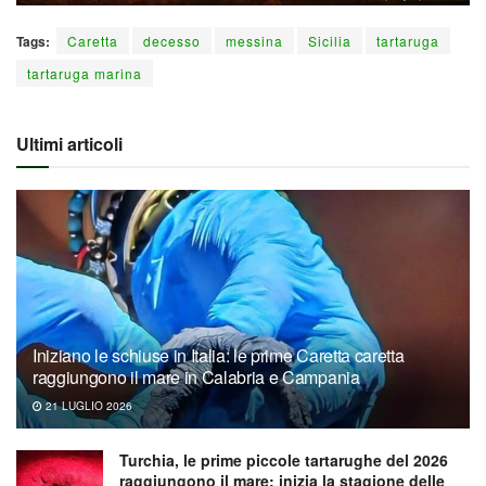
Tags:
Caretta
decesso
messina
Sicilia
tartaruga
tartaruga marina
Ultimi articoli
Iniziano le schiuse in Italia: le prime Caretta caretta
raggiungono il mare in Calabria e Campania
21 LUGLIO 2026
Turchia, le prime piccole tartarughe del 2026
raggiungono il mare: inizia la stagione delle