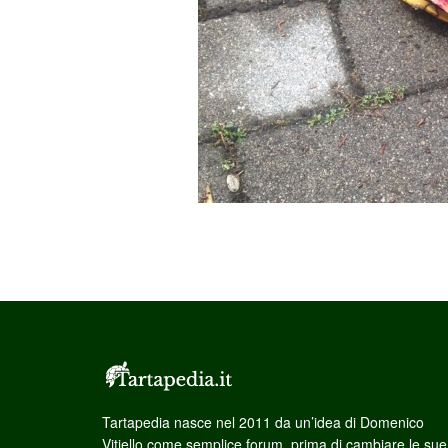
Tartapedia nasce nel 2011 da un’idea di Domenico
Vitiello come semplice forum, prima di cambiare le sue