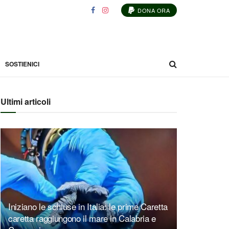
DONA ORA
SOSTIENICI
Ultimi articoli
Iniziano le schiuse in Italia: le prime Caretta
caretta raggiungono il mare in Calabria e