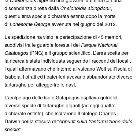
la
Chelonoidis niger
ed una giovane femmina con una
discendenza diretta dalla
Chelonoidis abingdonii
,
quest’ultima specie dichiarata estinta dopo la morte
di
Lonesome George
avvenuta nel giugno del 2012.
La spedizione ha visto la partecipazione di 45 membri,
suddivisi tra le guardie forestali del
Parque Nacional
Galápagos
(PNG) e il gruppo scientifico. L’area scelta per
la ricerca è stata individuata seguendo i racconti dei locali,
i quali affermavano che intorno al vulcano Wolf sull’isola di
Isabela, i pirati ed i balenieri avevano abbandonato diverse
tartarughe per alleggerire le navi.
L’arcipelago delle isole Galapagos ospitava quindici
diverse specie di tartarughe giganti (ad oggi quattro
dichiarate estinte), che ispirarono il biologo Charles
Darwin per la stesura di “
Appunti sulla trasformazione delle
specie
“.