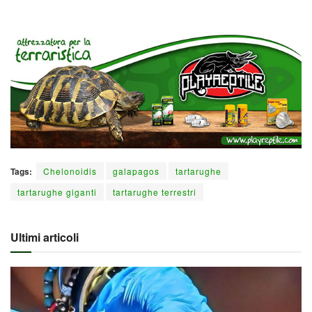
Tags:
Chelonoidis
galapagos
tartarughe
tartarughe giganti
tartarughe terrestri
Ultimi articoli