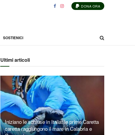
DONA ORA
SOSTIENICI
Ultimi articoli
Iniziano le schiuse in Italia: le prime Caretta
caretta raggiungono il mare in Calabria e