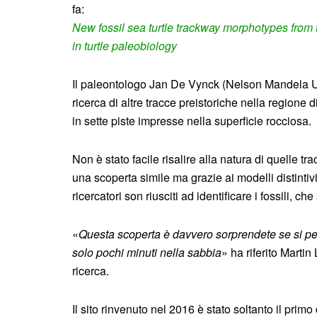
fa:
New fossil sea turtle trackway morphotypes from t
in turtle paleobiology
Il paleontologo Jan De Vynck (Nelson Mandela Uni
ricerca di altre tracce preistoriche nella regione
in sette piste impresse nella superficie rocciosa.
Non è stato facile risalire alla natura di quelle tr
una scoperta simile ma grazie ai modelli distintivi,
ricercatori son riusciti ad identificare i fossili, che
«
Questa scoperta è davvero sorprendete se si pe
solo pochi minuti nella sabbia
» ha riferito Marti
ricerca.
Il sito rinvenuto nel 2016 è stato soltanto il primo 