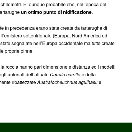
o chilometri. E’ dunque probabile che, nell’epoca del
tartarughe
un ottimo punto di nidificazione
.
iute in precedenza erano state create da tartarughe di
ell’emisfero settentrionale (Europa, Nord America ed
 state segnalate nell’Europa occidentale ma tutte create
le proprie pinne.
nella roccia hanno pari dimensione e distanza ed i modelli
gli antenati dell’attuale
Caretta caretta
e della
amente ribattezzate
Australochelichnus agulhasii
e