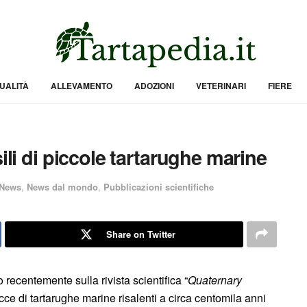
UALITÀ
ALLEVAMENTO
ADOZIONI
VETERINARI
FIERE
ili di piccole tartarughe marine
News
,
News dal mondo
,
Pubblicazioni scientifiche
Share on Twitter
 recentemente sulla rivista scientifica “
Quaternary
racce di tartarughe marine risalenti a circa centomila anni