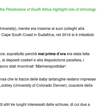
he Pleistocene of South Africa highlight role of ichnology
versity), mentre era insieme ai suoi colleghi alla
 di Cape South Coast in Sudafrica, nel 2016 si è imbattuto
acce, soprattutto perchè
mai prima d’ora
era stata fatta
 ai depositi costieri e alla disposizione parallela, i
 sono stati rinominati “
Marineropodidae
“.
nsa che le tracce delle baby tartarughe restano impresse
n Lockley (University of Colorado Denver), coautore della
di altri tre luoghi interessati dalle schiuse, di cui due a