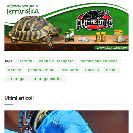
Tags:
Caretta
centro di recupero
fondazione cetacea
Marche
pesaro urbino
recupero
rilascio
rimini
tartaruga
tartaruga marina
Ultimi articoli