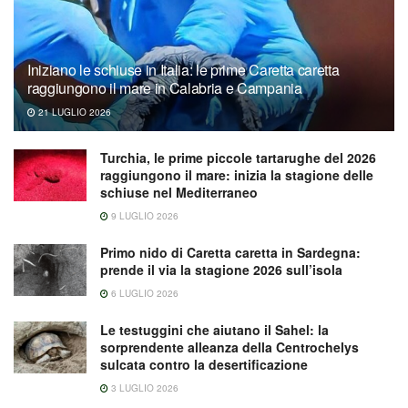
Iniziano le schiuse in Italia: le prime Caretta caretta
raggiungono il mare in Calabria e Campania
21 LUGLIO 2026
Turchia, le prime piccole tartarughe del 2026
raggiungono il mare: inizia la stagione delle
schiuse nel Mediterraneo
9 LUGLIO 2026
Primo nido di Caretta caretta in Sardegna:
prende il via la stagione 2026 sull’isola
6 LUGLIO 2026
Le testuggini che aiutano il Sahel: la
sorprendente alleanza della Centrochelys
sulcata contro la desertificazione
3 LUGLIO 2026