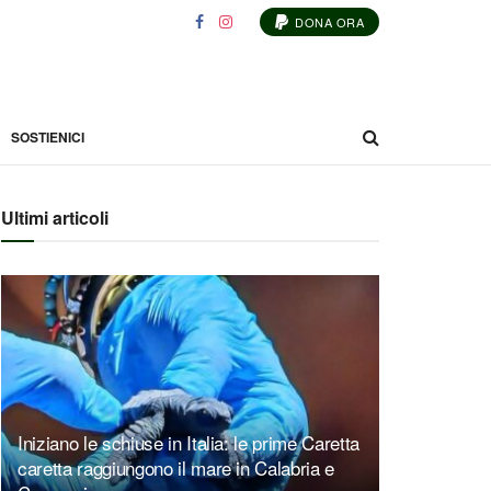
DONA ORA
SOSTIENICI
Ultimi articoli
Iniziano le schiuse in Italia: le prime Caretta
caretta raggiungono il mare in Calabria e