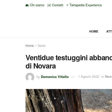
👥 Chi siamo
✉️ Contatti
⭐ Tartapedia Experience
HOME
ATT
Home
News
Ventidue testuggini abbando
di Novara
by
Domenico Vitiello
1 Agosto 2022
in
New