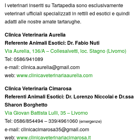
I veterinari inseriti su Tartapedia sono esclusivamente
veterinari ufficiali specializzati in rettili ed esotici e quindi
adatti alle nostre amate tartarughe.
C
linica Veterinaria Aurelia
Referente Animali Esotici: Dr. Fabio Nuti
Via Aurelia, 136/A – Collesalvetti, loc. Stagno (Livorno)
Tel: 0586/941089
e-mail: clinica.aurelia@gmail.com
web:
www.clinicaveterinariaaurelia.com
Clinica Veterinaria Cimarosa
Referenti Animali Esotici: Dr. Lorenzo Niccolai e Dr.ssa
Sharon Borghetto
Via Giovan Battista Lulli, 35 – Livorno
Tel: 0586/854494 – 339/4961060
(emergenze)
e-mail: clinicacimarosa35@gmail.com
web:
www.clinicaveterinariacimarosa.it