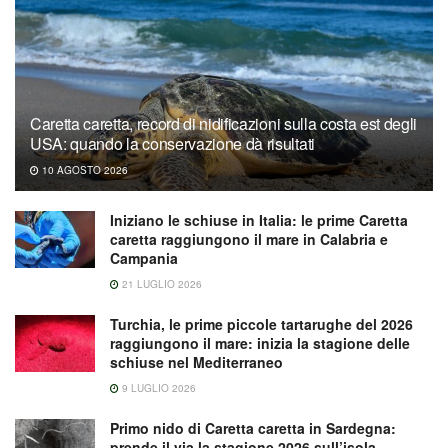
Caretta caretta, record di nidificazioni sulla costa est degli
USA: quando la conservazione dà risultati
10 AGOSTO 2026
Iniziano le schiuse in Italia: le prime Caretta
caretta raggiungono il mare in Calabria e
Campania
21 LUGLIO 2026
Turchia, le prime piccole tartarughe del 2026
raggiungono il mare: inizia la stagione delle
schiuse nel Mediterraneo
9 LUGLIO 2026
Primo nido di Caretta caretta in Sardegna:
prende il via la stagione 2026 sull’isola