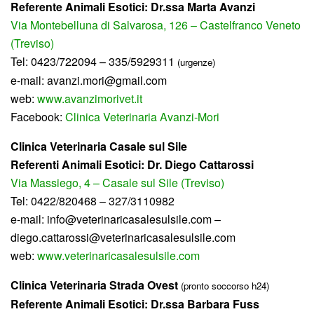
Referente Animali Esotici:
Dr.ssa
Marta
Avanzi
Via Montebelluna di Salvarosa, 126 – Castelfranco Veneto
(Treviso)
Tel: 0423/722094 – 335/5929311
(urgenze)
e-mail: avanzi.mori@gmail.com
web:
www.avanzimorivet.it
Facebook:
Clinica Veterinaria Avanzi-Mori
Clinica Veterinaria Casale sul Sile
Referenti Animali Esotici:
Dr.
Diego
Cattarossi
Via Massiego, 4 – Casale sul Sile (Treviso)
Tel: 0422/820468 – 327/3110982
e-mail: info@veterinaricasalesulsile.com –
diego.cattarossi@veterinaricasalesulsile.com
web:
www.veterinaricasalesulsile.com
Clinica Veterinaria Strada Ovest
(pronto soccorso h24)
Referente Animali Esotici: Dr.ssa Barbara Fuss