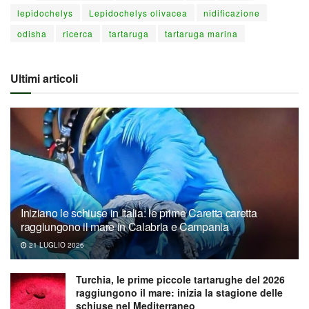
lepidochelys
Lepidochelys olivacea
nidificazione
odisha
ricerca
tartaruga
tartaruga marina
Ultimi articoli
Iniziano le schiuse in Italia: le prime Caretta caretta
raggiungono il mare in Calabria e Campania
21 LUGLIO 2026
Turchia, le prime piccole tartarughe del 2026
raggiungono il mare: inizia la stagione delle
schiuse nel Mediterraneo