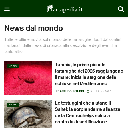
News dal mondo
Tutte le ultime novità sul mondo delle tartarughe, fuori dai confini
nazionali: dalle news di cronaca alla descrizione degli eventi, a
tanto altro
Turchia, le prime piccole
NEWS
tartarughe del 2026 raggiungono
il mare: inizia la stagione delle
schiuse nel Mediterraneo
BY
ARTURO INTURRI
9 LUGLIO 2026
Le testuggini che aiutano il
NEWS
Sahel: la sorprendente alleanza
della Centrochelys sulcata
contro la desertificazione