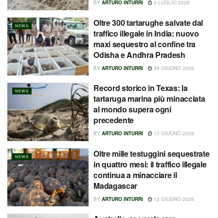
BY
ARTURO INTURRI
3 LUGLIO 2026
Oltre 300 tartarughe salvate dal
NEWS
traffico illegale in India: nuovo
maxi sequestro al confine tra
Odisha e Andhra Pradesh
BY
ARTURO INTURRI
29 GIUGNO 2026
Record storico in Texas: la
NEWS
tartaruga marina più minacciata
al mondo supera ogni
precedente
BY
ARTURO INTURRI
17 GIUGNO 2026
Oltre mille testuggini sequestrate
NEWS
in quattro mesi: il traffico illegale
continua a minacciare il
Madagascar
BY
ARTURO INTURRI
12 GIUGNO 2026