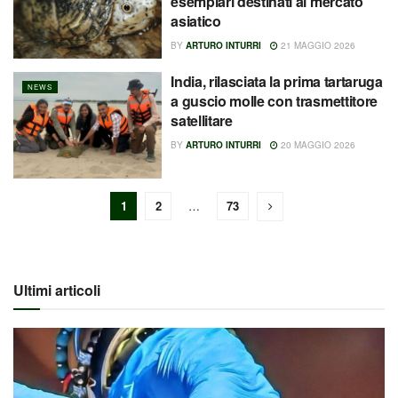
esemplari destinati al mercato
asiatico
BY
ARTURO INTURRI
21 MAGGIO 2026
India, rilasciata la prima tartaruga
NEWS
a guscio molle con trasmettitore
satellitare
BY
ARTURO INTURRI
20 MAGGIO 2026
1
2
…
73
Ultimi articoli