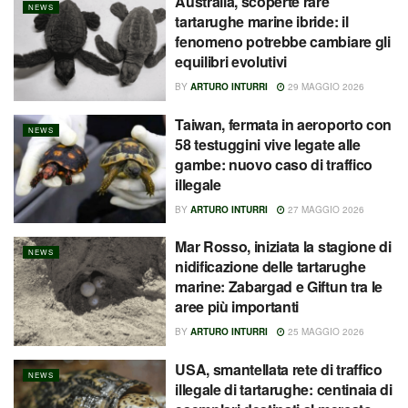
Australia, scoperte rare
NEWS
tartarughe marine ibride: il
fenomeno potrebbe cambiare gli
equilibri evolutivi
BY
ARTURO INTURRI
29 MAGGIO 2026
Taiwan, fermata in aeroporto con
NEWS
58 testuggini vive legate alle
gambe: nuovo caso di traffico
illegale
BY
ARTURO INTURRI
27 MAGGIO 2026
Mar Rosso, iniziata la stagione di
NEWS
nidificazione delle tartarughe
marine: Zabargad e Giftun tra le
aree più importanti
BY
ARTURO INTURRI
25 MAGGIO 2026
USA, smantellata rete di traffico
NEWS
illegale di tartarughe: centinaia di