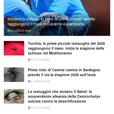
Iniziano le schiuse in Italia: le prime Caretta caretta
raggiungono il mare in Calabria e Campania
21 LUGLIO 2026
Turchia, le prime piccole tartarughe del 2026
raggiungono il mare: inizia la stagione delle
schiuse nel Mediterraneo
9 LUGLIO 2026
Primo nido di Caretta caretta in Sardegna:
prende il via la stagione 2026 sull’isola
6 LUGLIO 2026
Le testuggini che aiutano il Sahel: la
sorprendente alleanza della Centrochelys
sulcata contro la desertificazione
3 LUGLIO 2026