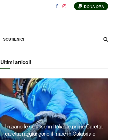
DONA ORA
SOSTIENICI
Ultimi articoli
Iniziano le schiuse in Italia: le prime Caretta
caretta raggiungono il mare in Calabria e