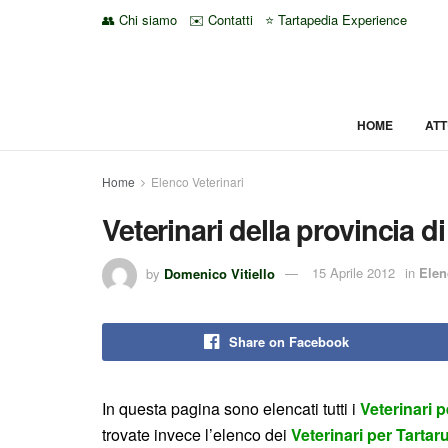
👥 Chi siamo
✉️ Contatti
⭐ Tartapedia Experience
HOME
ATT
Home
Elenco Veterinari
Veterinari della provincia d
by
Domenico Vitiello
15 Aprile 2012
in
Elen
Share on Facebook
In questa pagina sono elencati tutti i
Veterinari 
trovate invece l’elenco dei
Veterinari per Tarta