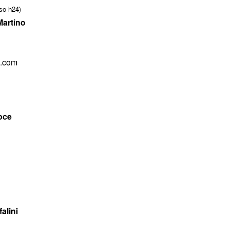
so h24)
Martino
o.com
oce
alini