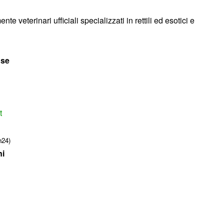
te veterinari ufficiali specializzati in rettili ed esotici e
nse
t
h24)
ni