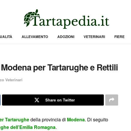
UALITÀ
ALLEVAMENTO
ADOZIONI
VETERINARI
FIERE
i Modena per Tartarughe e Rettili
co Veterinari
Share on Twitter
per Tartarughe
della provincia di
Modena
. Di seguito
rughe dell’Emilia Romagna
.