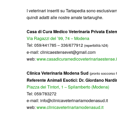
I veterinari inseriti su Tartapedia sono esclusivamen
quindi adatti alle nostre amate tartarughe.
Casa di Cura Medico Veterinaria Privata Este
Via Ragazzi del ’99, 74 – Modena
Tel: 059/441785 – 336/677912
(reperibilità h24)
e-mail: clinicaestensevet@gmail.com
web:
www.casadicuramedicoveterinariaestense.i
Clinica Veterinaria Modena Sud
(pronto soccorso 
Referente Animali Esotici: Dr. Giordano Nardi
Piazza dei Tintori, 1 – Spilamberto (Modena)
Tel: 059/783272
e-mail: info@clinicaveterinariamodenasud.it
web:
www.clinicaveterinariamodenasud.it