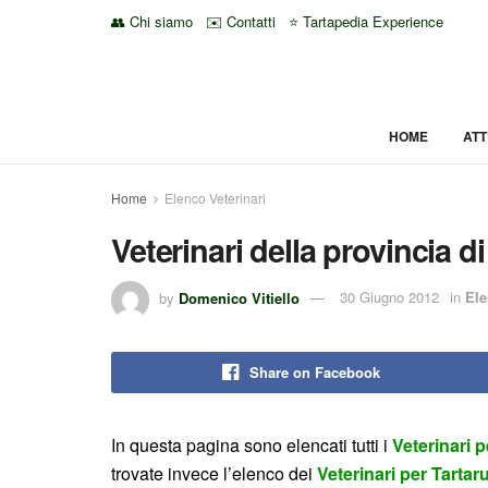
👥 Chi siamo
✉️ Contatti
⭐ Tartapedia Experience
HOME
ATT
Home
Elenco Veterinari
Veterinari della provincia d
by
Domenico Vitiello
30 Giugno 2012
in
Ele
Share on Facebook
In questa pagina sono elencati tutti i
Veterinari 
trovate invece l’elenco dei
Veterinari per Tartar