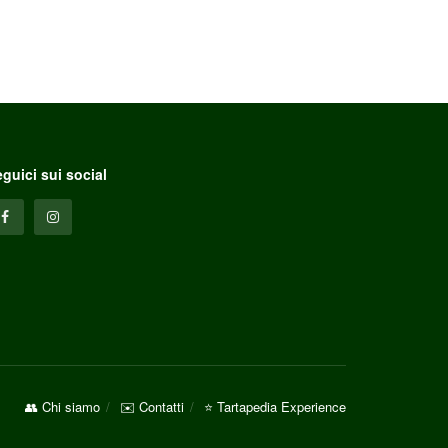
guici sui social
👥 Chi siamo
✉️ Contatti
⭐ Tartapedia Experience