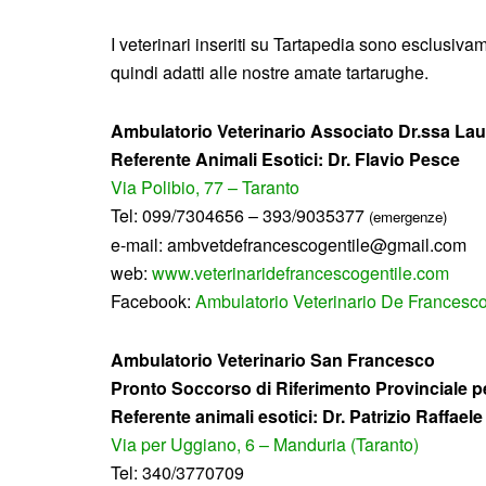
I veterinari inseriti su Tartapedia sono esclusivamen
quindi adatti alle nostre amate tartarughe.
Ambulatorio Veterinario Associato Dr.ssa Lau
Referente Animali Esotici: Dr. Flavio Pesce
Via Polibio, 77 – Taranto
Tel: 099/7304656 – 393/9035377
(emergenze)
e-mail: ambvetdefrancescogentile@gmail.com
web:
www.veterinaridefrancescogentile.com
Facebook:
Ambulatorio Veterinario De Francesco
A
mbulatorio Veterinario San Francesco
Pronto Soccorso di Riferimento Provinciale p
Referente animali esotici: Dr. Patrizio Raffael
Via per Uggiano, 6 – Manduria (Taranto)
Tel: 340/3770709