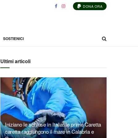
DONA ORA
SOSTIENICI
Ultimi articoli
Iniziano le schiuse in Italia: le prime Caretta
caretta raggiungono il mare in Calabria e