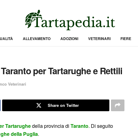
UALITÀ
ALLEVAMENTO
ADOZIONI
VETERINARI
FIERE
i Taranto per Tartarughe e Rettili
nco Veterinari
Share on Twitter
per Tartarughe
della provincia di
Taranto
. Di seguito
ughe della Puglia
.