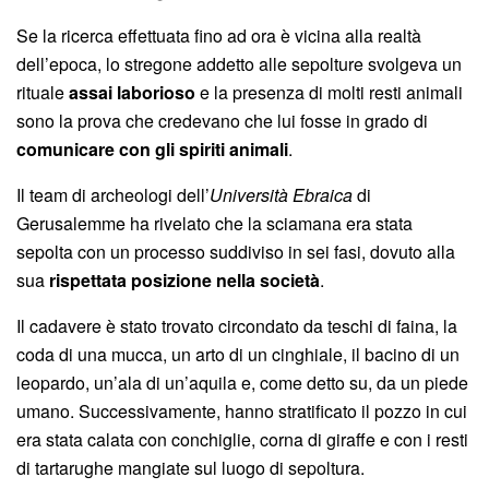
Se la ricerca effettuata fino ad ora è vicina alla realtà
dell’epoca, lo stregone addetto alle sepolture svolgeva un
rituale
assai laborioso
e la presenza di molti resti animali
sono la prova che credevano che lui fosse in grado di
comunicare con gli spiriti animali
.
Il team di archeologi dell’
Università Ebraica
di
Gerusalemme ha rivelato che la sciamana era stata
sepolta con un processo suddiviso in sei fasi, dovuto alla
sua
rispettata posizione nella società
.
Il cadavere è stato trovato circondato da teschi di faina, la
coda di una mucca, un arto di un cinghiale, il bacino di un
leopardo, un’ala di un’aquila e, come detto su, da un piede
umano. Successivamente, hanno stratificato il pozzo in cui
era stata calata con conchiglie, corna di giraffe e con i resti
di tartarughe mangiate sul luogo di sepoltura.