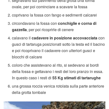
segnavano sul pavimento della grotta una forma
ovale, per poi cominciare a scavare la fossa
coprivano la fossa con fango e sedimenti calcarei
circondavano la fossa con
conchiglie e corna di
gazzella
, per poi ricoprirle di cenere
calavano il
cadavere in posizione accovacciata
con
gusci di tartaruga posizionati sotto la testa ed il bacino
e poi ricoprivano il cadavere con ulteriori gusci e
blocchi di calcare
coloro che assistevano al rito, si sedevano ai bordi
della fossa e gettavano i resti del loro pranzo in essa.
In questo caso i resti di
55 Kg stimati di tartarughe
una grossa roccia venica rotolata sulla parte anteriore
della grotta tombale