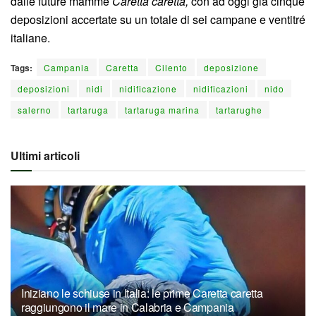
dalle future mamme
Caretta caretta,
con ad oggi già cinque
deposizioni accertate su un totale di sei campane e ventitré
italiane.
Tags:
Campania
Caretta
Cilento
deposizione
deposizioni
nidi
nidificazione
nidificazioni
nido
salerno
tartaruga
tartaruga marina
tartarughe
Ultimi articoli
Iniziano le schiuse in Italia: le prime Caretta caretta
raggiungono il mare in Calabria e Campania