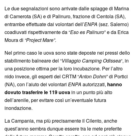
Le due segnalazioni sono arrivate dalle spiagge di Marina
di Camerota (SA) e di Palinuro, frazione di Centola (SA),
entrambe effettuate dai volontari dell’
ENPA
(sez. Salerno)
coadiuvati rispettivamente da “
Eso es Palinuro
” e da Erica
Moura di
“Project Mare”
.
Nel primo caso le uova sono state deposte nei pressi dello
stabilimento balneare del “
Villaggio Camping Odissea
“, in
una posizione ottima per la loro incubazione. Per l’altro
nido invece, gli esperti del CRTM “
Anton Dohrn
” di Portici
(NA), con l’aiuto dei volontari
ENPA
autorizzati,
hanno
dovuto trasferire le 119 uova
in un punto più alto
dell’arenile, per evitare così un’eventuale futura
inondazione.
La Campania, ma più precisamente il Cilento, anche
quest’anno sembra dunque essere tra le mete preferite