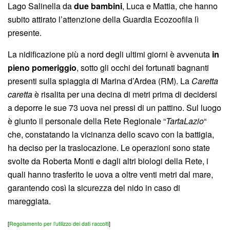
Lago Salinella da
due bambini
, Luca e Mattia, che hanno
subito attirato l’attenzione della Guardia Ecozoofila lì
presente.
La nidificazione più a nord degli ultimi giorni è avvenuta
in
pieno pomeriggio
, sotto gli occhi dei fortunati bagnanti
presenti sulla spiaggia di Marina d’Ardea (RM). La
Caretta
caretta
è risalita per una decina di metri prima di decidersi
a deporre le sue 73 uova nei pressi di un pattino. Sul luogo
è giunto il personale della Rete Regionale “
TartaLazio
“
che, constatando la vicinanza dello scavo con la battigia,
ha deciso per la traslocazione. Le operazioni sono state
svolte da Roberta Monti e dagli altri biologi della Rete, i
quali hanno trasferito le uova a oltre venti metri dal mare,
garantendo così la sicurezza del nido in caso di
mareggiata.
[
Regolamento per l’utilizzo dei dati raccolti
]