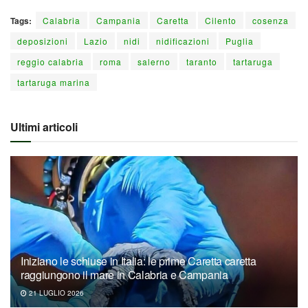
Tags:
Calabria
Campania
Caretta
Cilento
cosenza
deposizioni
Lazio
nidi
nidificazioni
Puglia
reggio calabria
roma
salerno
taranto
tartaruga
tartaruga marina
Ultimi articoli
Iniziano le schiuse in Italia: le prime Caretta caretta
raggiungono il mare in Calabria e Campania
21 LUGLIO 2026