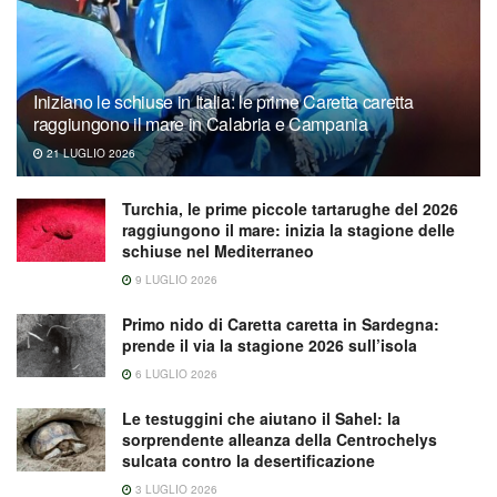
Iniziano le schiuse in Italia: le prime Caretta caretta
raggiungono il mare in Calabria e Campania
21 LUGLIO 2026
Turchia, le prime piccole tartarughe del 2026
raggiungono il mare: inizia la stagione delle
schiuse nel Mediterraneo
9 LUGLIO 2026
Primo nido di Caretta caretta in Sardegna:
prende il via la stagione 2026 sull’isola
6 LUGLIO 2026
Le testuggini che aiutano il Sahel: la
sorprendente alleanza della Centrochelys
sulcata contro la desertificazione
3 LUGLIO 2026