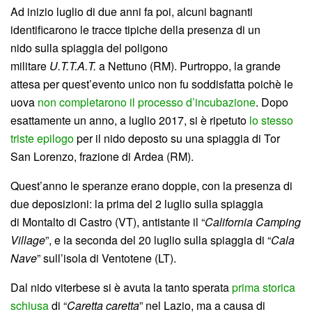
Ad inizio luglio di due anni fa poi, alcuni bagnanti
identificarono le tracce tipiche della presenza di un
nido sulla spiaggia del poligono
militare
U.T.T.A.T.
a Nettuno (RM). Purtroppo, la grande
attesa per quest’evento unico non fu soddisfatta poichè le
uova
non completarono il processo d’incubazione
. Dopo
esattamente un anno, a luglio 2017, si è ripetuto
lo stesso
triste epilogo
per il nido deposto su una spiaggia di Tor
San Lorenzo, frazione di Ardea (RM).
Quest’anno le speranze erano doppie, con la presenza di
due deposizioni: la prima del 2 luglio sulla spiaggia
di Montalto di Castro (VT), antistante il “
California Camping
Village
”, e la seconda del 20 luglio sulla spiaggia di “
Cala
Nave
” sull’isola di Ventotene (LT).
Dal nido viterbese si è avuta la tanto sperata
prima storica
schiusa
di “
Caretta caretta
” nel Lazio, ma a causa di