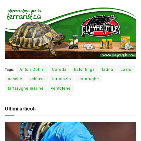
Tags:
Anton Dohrn
Caretta
hatchlings
latina
Lazio
nascite
schiusa
tartalazio
tartarughe
tartarughe marine
ventotene
Ultimi articoli