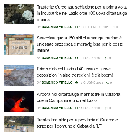
Trasferite d’urgenza, schiudono per la prima volta
in incubatrice nel Lazio oltre 100 uova di tartaruga
marina
BY
DOMENICO VITIELLO
12 SETTEMBRE 2023
0
Stracciata quota 150 nidi di tartaruga marina: è
un’estate pazzesca e meravigliosa per le coste
italiane
BY
DOMENICO VITIELLO
12 LUGLIO 2023
0
Primo nido nel Lazio (140 uova) e nuove
deposizioni in altre tre regioni: è già boom!
BY
DOMENICO VITIELLO
16 GIUGNO 2023
0
Ancora nidi di tartaruga marina: tre in Calabria,
due in Campania e uno nel Lazio
BY
DOMENICO VITIELLO
11 LUGLIO 2022
0
Trentesimo nido per la provincia di Salerno e
terzo per il comune di Sabaudia (LT)