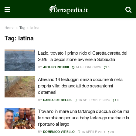
Home
Tag
latina
Tag:
latina
Lazio, trovato il primo nido di Caretta caretta del
2026: la deposizione avviene a Sabaudia
BY
ARTURO INTURRI
14 GIUGNO 2026
0
Allevano 14 testuggini senza documenti nella
propria villa: denunciati due sessantenni
cisternesi
BY
DANILO DE BELLIS
16 SETTEMBRE 2024
0
Trovano in mare una tartaruga d’acqua dolce ma
la scambiano per una baby tartaruga marina e la
riportano al largo
BY
DOMENICO VITIELLO
15 APRILE 2024
0