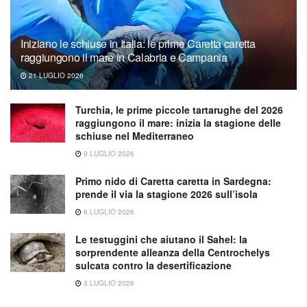
Iniziano le schiuse in Italia: le prime Caretta caretta
raggiungono il mare in Calabria e Campania
21 LUGLIO 2026
Turchia, le prime piccole tartarughe del 2026
raggiungono il mare: inizia la stagione delle
schiuse nel Mediterraneo
9 LUGLIO 2026
Primo nido di Caretta caretta in Sardegna:
prende il via la stagione 2026 sull’isola
6 LUGLIO 2026
Le testuggini che aiutano il Sahel: la
sorprendente alleanza della Centrochelys
sulcata contro la desertificazione
3 LUGLIO 2026