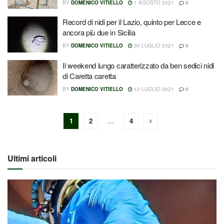
BY
DOMENICO VITIELLO
1 AGOSTO 2021
0
Record di nidi per il Lazio, quinto per Lecce e
ancora più due in Sicilia
BY
DOMENICO VITIELLO
30 LUGLIO 2021
0
Il weekend lungo caratterizzato da ben sedici nidi
di Caretta caretta
BY
DOMENICO VITIELLO
12 LUGLIO 2021
0
1
2
…
4
Ultimi articoli