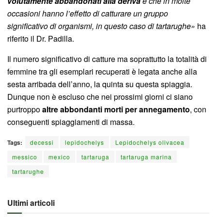
volutamente abbandonati alla deriva
e che in molte
occasioni hanno l’effetto di catturare un gruppo
significativo di organismi, in questo caso di tartarughe»
ha
riferito il Dr. Padilla.
Il numero significativo di catture ma soprattutto la totalità di
femmine tra gli esemplari recuperati è legata anche alla
sesta arribada dell’anno, la quinta su questa spiaggia.
Dunque non è escluso che nei prossimi giorni ci siano
purtroppo
altre abbondanti morti per annegamento
, con
conseguenti spiaggiamenti di massa.
Tags:
decessi
lepidochelys
Lepidochelys olivacea
messico
mexico
tartaruga
tartaruga marina
tartarughe
Ultimi articoli