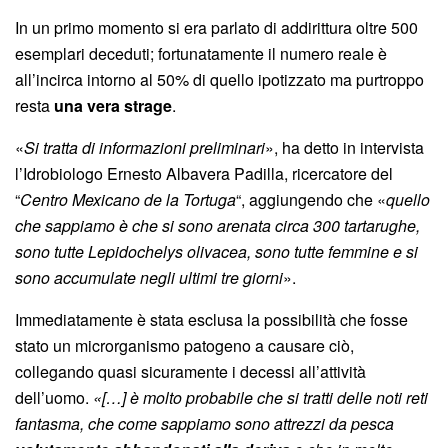
In un primo momento si era parlato di addirittura oltre 500
esemplari deceduti; fortunatamente il numero reale è
all’incirca intorno al 50% di quello ipotizzato ma purtroppo
resta
una vera strage
.
«
Si tratta di informazioni preliminari
», ha detto in intervista
l’Idrobiologo Ernesto Albavera Padilla, ricercatore del
“
Centro Mexicano de la Tortuga
“, aggiungendo che «
quello
che sappiamo è che si sono arenata circa 300 tartarughe,
sono tutte Lepidochelys olivacea, sono tutte femmine e si
sono accumulate negli ultimi tre giorni
».
Immediatamente è stata esclusa la possibilità che fosse
stato un microrganismo patogeno a causare ciò,
collegando quasi sicuramente i decessi all’attività
dell’uomo.
«[…] è molto probabile che si tratti delle noti reti
fantasma, che come sappiamo sono attrezzi da pesca