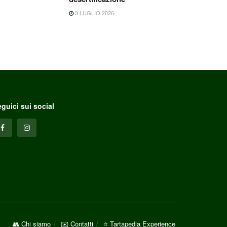
3 LUGLIO 2026
guici sui social
👥 Chi siamo
✉️ Contatti
⭐ Tartapedia Experience