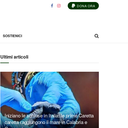
DONA ORA
SOSTIENICI
Ultimi articoli
Iniziano le schiuse in Italia: le prime Caretta
caretta raggiungono il mare in Calabria e