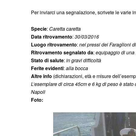
Per inviarci una segnalazione, scrivete le varie i
Specie
:
Caretta caretta
Data ritrovamento
:
30/03/2016
Luogo ritrovamento
:
nei pressi dei Faraglioni d
Ritrovamento segnalato da
:
equipaggio di una 
Stato di salute
:
in gravi difficoltà
Ferite evidenti
:
alla bocca
Altre info
(dichiarazioni, età e misure dell’esemp
L’esemplare di circa 45cm e 6 kg di peso è stato
Napoli
Foto: