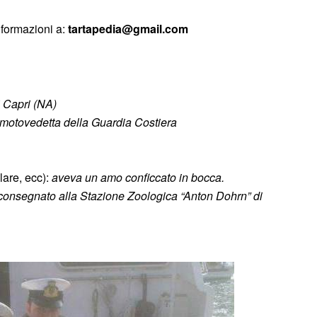
nformazioni a:
tartapedia@gmail.com
i Capri (NA)
motovedetta della Guardia Costiera
lare, ecc):
aveva un amo conficcato in bocca.
 consegnato alla Stazione Zoologica “Anton Dohrn” di