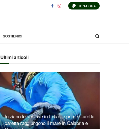
DONA ORA
SOSTIENICI
Ultimi articoli
Iniziano le schiuse in Italia: le prime Caretta
caretta raggiungono il mare in Calabria e