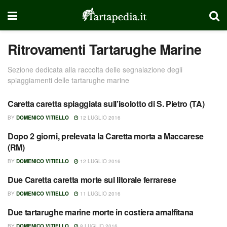
Ritrovamenti Tartarughe Marine
Sezione dedicata alla raccolta delle segnalazione degli
spiaggiamenti delle tartarughe marine
Caretta caretta spiaggiata sull’isolotto di S. Pietro (TA)
RITROVAMENTI TARTARUGHE
MARINE
BY
DOMENICO VITIELLO
12 LUGLIO 2016
Dopo 2 giorni, prelevata la Caretta morta a Maccarese
RITROVAMENTI TARTARUGHE
MARINE
(RM)
BY
DOMENICO VITIELLO
12 LUGLIO 2016
Due Caretta caretta morte sul litorale ferrarese
RITROVAMENTI TARTARUGHE
MARINE
BY
DOMENICO VITIELLO
11 LUGLIO 2016
Due tartarughe marine morte in costiera amalfitana
RITROVAMENTI TARTARUGHE
MARINE
BY
DOMENICO VITIELLO
8 LUGLIO 2016