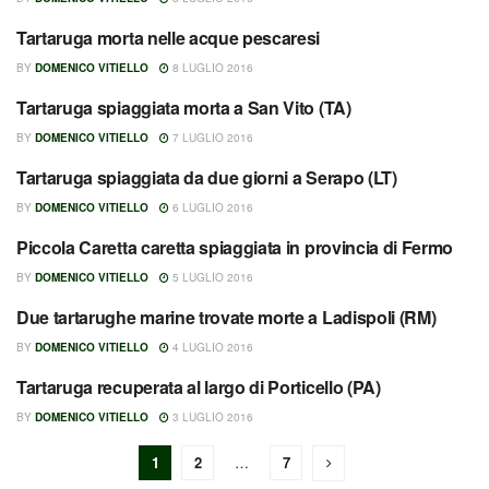
Tartaruga morta nelle acque pescaresi
RITROVAMENTI TARTARUGHE
MARINE
BY
DOMENICO VITIELLO
8 LUGLIO 2016
Tartaruga spiaggiata morta a San Vito (TA)
RITROVAMENTI TARTARUGHE
MARINE
BY
DOMENICO VITIELLO
7 LUGLIO 2016
Tartaruga spiaggiata da due giorni a Serapo (LT)
RITROVAMENTI TARTARUGHE
MARINE
BY
DOMENICO VITIELLO
6 LUGLIO 2016
Piccola Caretta caretta spiaggiata in provincia di Fermo
RITROVAMENTI TARTARUGHE
MARINE
BY
DOMENICO VITIELLO
5 LUGLIO 2016
Due tartarughe marine trovate morte a Ladispoli (RM)
RITROVAMENTI TARTARUGHE
MARINE
BY
DOMENICO VITIELLO
4 LUGLIO 2016
Tartaruga recuperata al largo di Porticello (PA)
RITROVAMENTI TARTARUGHE
MARINE
BY
DOMENICO VITIELLO
3 LUGLIO 2016
1
2
…
7