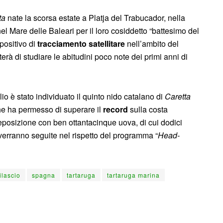
ta
nate la scorsa estate a Platja del Trabucador, nella
el Mare delle Baleari per il loro cosiddetto “battesimo del
positivo di
tracciamento satellitare
nell’ambito del
terà di studiare le abitudini poco note dei primi anni di
io è stato individuato il quinto nido catalano di
Caretta
che ha permesso di superare il
record
sulla costa
eposizione con ben ottantacinque uova, di cui dodici
verranno seguite nel rispetto del programma “
Head-
ilascio
spagna
tartaruga
tartaruga marina