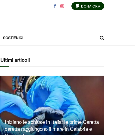
DONA ORA
SOSTIENICI
Ultimi articoli
Iniziano le schiuse in Italia: le prime Caretta
caretta raggiungono il mare in Calabria e