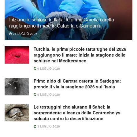
Iniziano le schiuse in Italia: le prime Caretta caretta
raggiungono il mare in Calabria e Campania
21 LUGLIO 2026
Turchia, le prime piccole tartarughe del 2026
raggiungono il mare: inizia la stagione delle
schiuse nel Mediterraneo
9 LUGLIO 2026
Primo nido di Caretta caretta in Sardegna:
prende il via la stagione 2026 sull’isola
6 LUGLIO 2026
Le testuggini che aiutano il Sahel: la
sorprendente alleanza della Centrochelys
sulcata contro la desertificazione
3 LUGLIO 2026