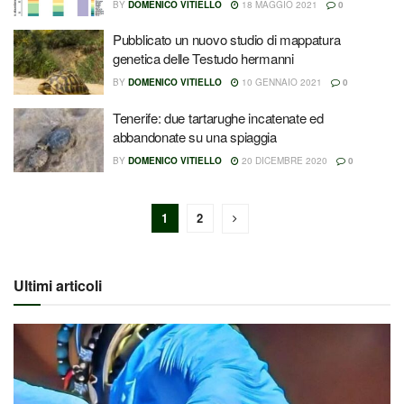
BY
DOMENICO VITIELLO
18 MAGGIO 2021
0
Pubblicato un nuovo studio di mappatura
genetica delle Testudo hermanni
BY
DOMENICO VITIELLO
10 GENNAIO 2021
0
Tenerife: due tartarughe incatenate ed
abbandonate su una spiaggia
BY
DOMENICO VITIELLO
20 DICEMBRE 2020
0
1
2
Ultimi articoli