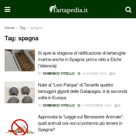
Home
Tag
spagna
Tag:
spagna
Si apre la stagione di nidificazione di tartarughe
marine anche in Spagna: primo nido a Elche
(Valencia)
BY
DOMENICO VITIELLO
19 GIUGNO 2024
0
Nate al “Loro Parque” di Tenerife quattro
testuggini giganti delle Galapagos: è la seconda
volta in Europa
BY
DOMENICO VITIELLO
17 NOVEMBRE 2023
0
Approvata la “Legge sul Benessere Animale”:
quali animali ora non si potranno più tenere in
Spagna?