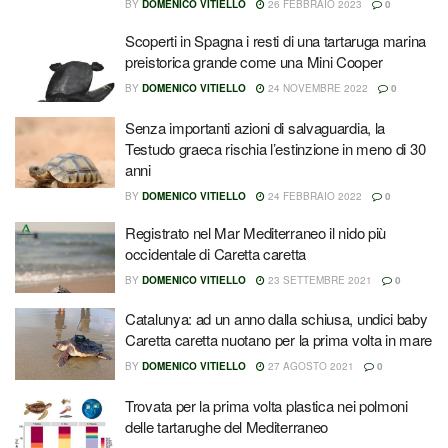
BY
DOMENICO VITIELLO
26 FEBBRAIO 2023
0
Scoperti in Spagna i resti di una tartaruga marina
preistorica grande come una Mini Cooper
BY
DOMENICO VITIELLO
24 NOVEMBRE 2022
0
Senza importanti azioni di salvaguardia, la
Testudo graeca rischia l’estinzione in meno di 30
anni
BY
DOMENICO VITIELLO
24 FEBBRAIO 2022
0
Registrato nel Mar Mediterraneo il nido più
occidentale di Caretta caretta
BY
DOMENICO VITIELLO
23 SETTEMBRE 2021
0
Catalunya: ad un anno dalla schiusa, undici baby
Caretta caretta nuotano per la prima volta in mare
BY
DOMENICO VITIELLO
27 AGOSTO 2021
0
Trovata per la prima volta plastica nei polmoni
delle tartarughe del Mediterraneo