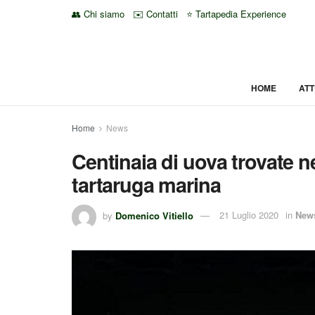
👥 Chi siamo
✉️ Contatti
⭐ Tartapedia Experience
HOME
ATT
Home
News
Centinaia di uova trovate n
tartaruga marina
by
Domenico Vitiello
21 Luglio 2020
in
New