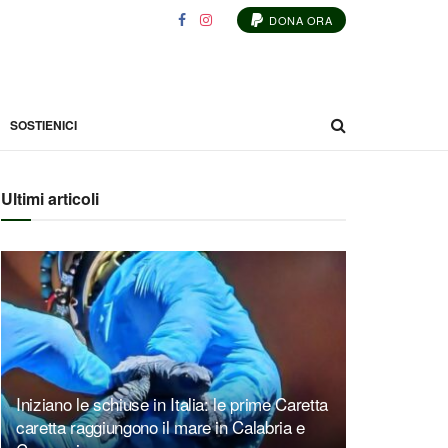
DONA ORA
SOSTIENICI
Ultimi articoli
Iniziano le schiuse in Italia: le prime Caretta
caretta raggiungono il mare in Calabria e