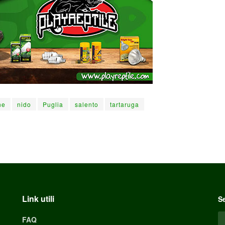
ne
nido
Puglia
salento
tartaruga
Link utili
Se
FAQ