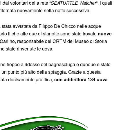
i dai volontari della rete “
SEATURTLE Watcher
“, i quali
ritornata nuovamente nella notte successiva.
a stata avvistata da Filippo De Chicco nelle acque
rio li che alle due di stanotte sono state trovate
nuove
o Carlino, responsabile del CRTM del Museo di Storia
no state rinvenute le uova.
ne troppo a ridosso del bagnasciuga e dunque è stato
 un punto più alto della spiaggia. Grazie a questa
stata decisamente prolifica,
con addirittura 134 uova