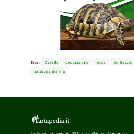
Tags:
Caretta
deposizione
lecce
nidificazio
tartaruga marina
Tartapedia nasce nel 2011 da un’idea di Domenico