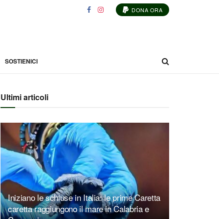
DONA ORA
SOSTIENICI
Ultimi articoli
Iniziano le schiuse in Italia: le prime Caretta
caretta raggiungono il mare in Calabria e