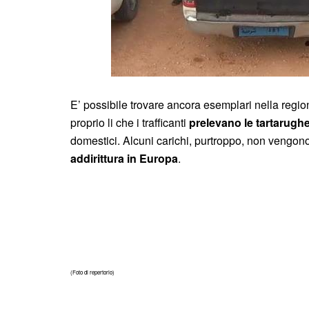
E’ possibile trovare ancora esemplari nella regio
proprio li che i trafficanti
prelevano le tartarugh
domestici. Alcuni carichi, purtroppo, non vengono 
addirittura in Europa
.
(Foto di repertorio)