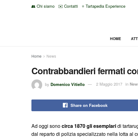
👥 Chi siamo
✉️ Contatti
⭐ Tartapedia Experience
HOME
ATT
Home
News
Contrabbandieri fermati con
by
Domenico Vitiello
2 Maggio 2017
in
New
Share on Facebook
Ad oggi sono
circa 1870 gli esemplari
di tartaru
dal reparto di polizia specializzato nella lotta al