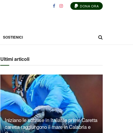
DONA ORA
SOSTIENICI
Ultimi articoli
Iniziano le schiuse in Italia: le prime Caretta
caretta raggiungono il mare in Calabria e