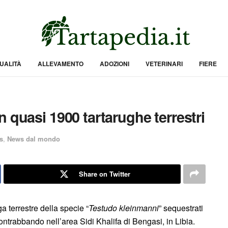
UALITÀ
ALLEVAMENTO
ADOZIONI
VETERINARI
FIERE
 quasi 1900 tartarughe terrestri
s
,
News dal mondo
Share on Twitter
ga terrestre della specie “
Testudo kleinmanni
” sequestrati
 contrabbando nell’area Sidi Khalifa di Bengasi, in Libia.