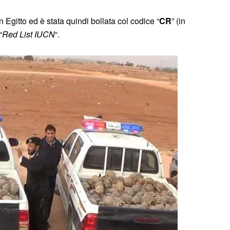
gitto ed è stata quindi bollata col codice “
CR
” (in
“
Red List IUCN
“.