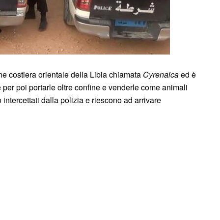
ne costiera orientale della Libia chiamata
Cyrenaica
ed è
e
per poi portarle oltre confine e venderle come animali
intercettati dalla polizia e riescono ad arrivare