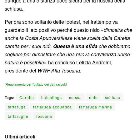
dunque a una distanza poco sicura per la riuscita della
schiusa.
Per ora sono soltanto delle ipotesi, nel frattempo va
guardato il lato positivo perché questo nido «
dimostra che
anche la Costa Apuoversiliese viene scelta dalla Caretta
caretta per i suoi nidi.
Questa è una sfida
che dobbiamo
cogliere per dimostrare che una nuova convivenza uomo-
natura è possibile
» ha concluso Letizia Andreini,
presidente del
WWF Alta Toscana
.
[
Regolamento per l’utilizzo dei dati raccolti
]
Tags:
Caretta
hatchlings
massa
nido
schiusa
tartaruga
tartaruga acquatica
tartaruga marina
tartarughe
Toscana
Ultimi articoli