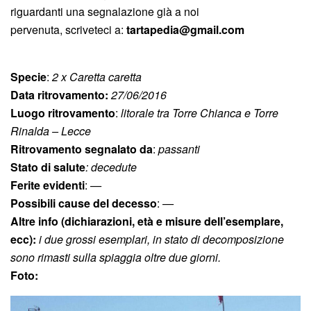
riguardanti una segnalazione già a noi
pervenuta, scriveteci a:
tartapedia@gmail.com
Specie
:
2 x Caretta caretta
Data ritrovamento:
27/06/2016
Luogo ritrovamento
:
litorale tra Torre Chianca e Torre
Rinalda – Lecce
Ritrovamento segnalato da
:
passanti
Stato di salute
:
decedute
Ferite evidenti
:
—
Possibili cause del decesso
:
—
Altre info
(dichiarazioni, età e misure dell’esemplare,
ecc):
i due grossi esemplari, in stato di decomposizione
sono rimasti sulla spiaggia oltre due giorni.
Foto: