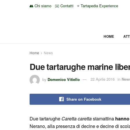
👥 Chi siamo
✉️ Contatti
⭐ Tartapedia Experience
HOME
ATT
Home
News
Due tartarughe marine liber
by
Domenico Vitiello
22 Aprile 2016
in
New
Share on Facebook
Due tartarughe
Caretta caretta
stamattina
hanno 
Nerano, alla presenza di decine e decine di scola