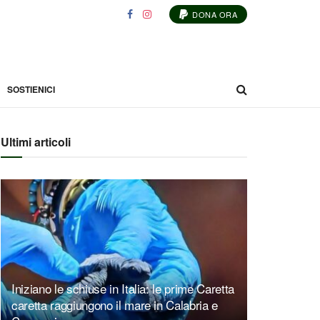
DONA ORA
SOSTIENICI
Ultimi articoli
Iniziano le schiuse in Italia: le prime Caretta
caretta raggiungono il mare in Calabria e