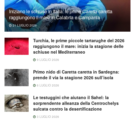
Iniziano le schiuse in Italia: le prime Caretta caretta
raggiungono il mare in Calabria e Campania
21 LUGLIO 2026
Turchia, le prime piccole tartarughe del 2026
raggiungono il mare: inizia la stagione delle
schiuse nel Mediterraneo
9 LUGLIO 2026
Primo nido di Caretta caretta in Sardegna:
prende il via la stagione 2026 sull’isola
6 LUGLIO 2026
Le testuggini che aiutano il Sahel: la
sorprendente alleanza della Centrochelys
sulcata contro la desertificazione
3 LUGLIO 2026