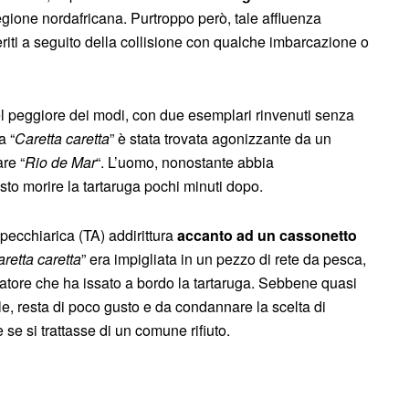
egione nordafricana. Purtroppo però, tale affluenza
iti a seguito della collisione con qualche imbarcazione o
 nel peggiore dei modi, con due esemplari rinvenuti senza
a “
Caretta caretta
” è stata trovata agonizzante da un
re “
Rio de Mar
“. L’uomo, nonostante abbia
sto morire la tartaruga pochi minuti dopo.
Specchiarica (TA) addirittura
accanto ad un cassonetto
retta caretta
” era impigliata in un pezzo di rete da pesca,
atore che ha issato a bordo la tartaruga. Sebbene quasi
le, resta di poco gusto e da condannare la scelta di
se si trattasse di un comune rifiuto.