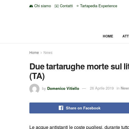
👥 Chi siamo
✉️ Contatti
⭐ Tartapedia Experience
HOME
ATT
Home
News
Due tartarughe morte sul l
(TA)
by
Domenico Vitiello
26 Aprile 2019
in
New
Share on Facebook
Le acque antistanti le coste pugliesi, durante tut