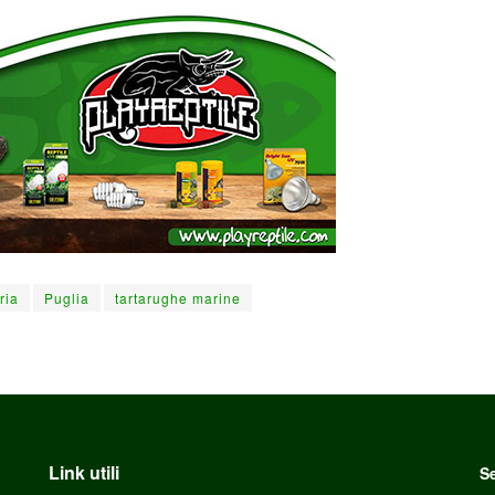
ria
Puglia
tartarughe marine
Link utili
Se