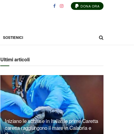
DONA ORA
SOSTIENICI
Ultimi articoli
Iniziano le schiuse in Italia: le prime Caretta
caretta raggiungono il mare in Calabria e