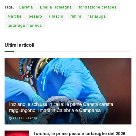
Tags:
Caretta
Emilia Romagna
fondazione cetacea
Marche
pesaro
rilascio
rimini
tartaruga
tartaruga marinca
Ultimi articoli
Iniziano le schiuse in Italia: le prime Caretta caretta
raggiungono il mare in Calabria e Campania
21 LUGLIO 2026
Turchia, le prime piccole tartarughe del 2026