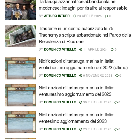
Tartaruga azzannatrice abbandonata nel
modenese: indagini per risalire al responsabile
BY
ARTURO INTURRI
23 APRILE 2025
0
Trasferite in un centro autorizzato le 75
Trachemys scripta abbandonate nel Parco della
Resistenza di Riccione
BY
DOMENICO VITIELLO
11 APRILE 2024
0
Nidificazioni di tartaruga marina in Italia:
ventiduesimo aggiornamento del 2023 (ultimo)
BY
DOMENICO VITIELLO
6 NOVEMBRE 2023
0
Nidificazioni di tartaruga marina in Italia:
ventunesimo aggiornamento del 2023
BY
DOMENICO VITIELLO
30 OTTOBRE 2023
0
Nidificazioni di tartaruga marina in Italia:
ventesimo aggiornamento del 2023
BY
DOMENICO VITIELLO
23 OTTOBRE 2023
0