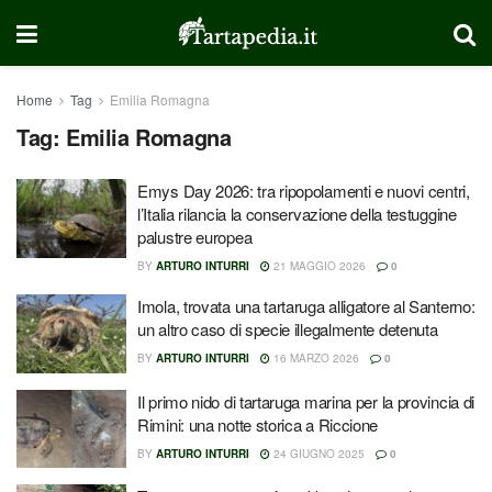
Home
Tag
Emilia Romagna
Tag:
Emilia Romagna
Emys Day 2026: tra ripopolamenti e nuovi centri,
l’Italia rilancia la conservazione della testuggine
palustre europea
BY
ARTURO INTURRI
21 MAGGIO 2026
0
Imola, trovata una tartaruga alligatore al Santerno:
un altro caso di specie illegalmente detenuta
BY
ARTURO INTURRI
16 MARZO 2026
0
Il primo nido di tartaruga marina per la provincia di
Rimini: una notte storica a Riccione
BY
ARTURO INTURRI
24 GIUGNO 2025
0