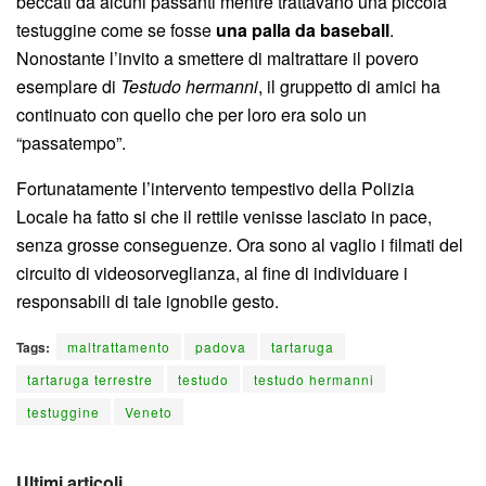
beccati da alcuni passanti mentre trattavano una piccola
testuggine come se fosse
una palla da baseball
.
Nonostante l’invito a smettere di maltrattare il povero
esemplare di
Testudo hermanni
, il gruppetto di amici ha
continuato con quello che per loro era solo un
“passatempo”.
Fortunatamente l’intervento tempestivo della Polizia
Locale ha fatto si che il rettile venisse lasciato in pace,
senza grosse conseguenze. Ora sono al vaglio i filmati del
circuito di videosorveglianza, al fine di individuare i
responsabili di tale ignobile gesto.
Tags:
maltrattamento
padova
tartaruga
tartaruga terrestre
testudo
testudo hermanni
testuggine
Veneto
Ultimi articoli