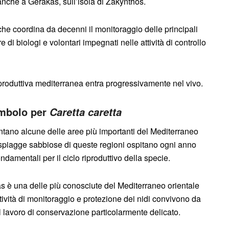
 anche a Gerakas, sull’isola di Zakynthos.
 coordina da decenni il monitoraggio delle principali
di biologi e volontari impegnati nelle attività di controllo
riproduttiva mediterranea entra progressivamente nel vivo.
imbolo per
Caretta caretta
ntano alcune delle aree più importanti del Mediterraneo
spiagge sabbiose di queste regioni ospitano ogni anno
ndamentali per il ciclo riproduttivo della specie.
as è una delle più conosciute del Mediterraneo orientale
tività di monitoraggio e protezione dei nidi convivono da
il lavoro di conservazione particolarmente delicato.