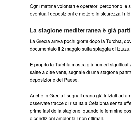
Ogni mattina volontari e operatori percorrono le sp
eventuali deposizioni e mettere in sicurezza i nid
La stagione mediterranea è già parti
La Grecia arriva pochi giorni dopo la Turchia, dov
documentato il 2 maggio sulla spiaggia di Iztuzu.
E proprio la Turchia mostra già numeri significativi
salite a oltre venti, segnale di una stagione part
deposizione del Paese.
Anche in Grecia i segnali erano già iniziati ad a
osservate tracce di risalita a Cefalonia senza eff
prime fasi della stagione, quando le femmine poss
o condizioni ambientali non ottimali.