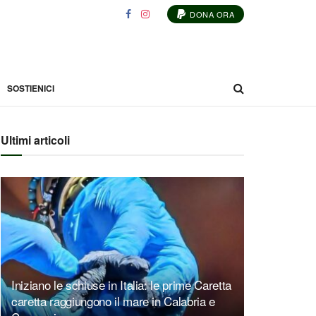
DONA ORA
SOSTIENICI
Ultimi articoli
Iniziano le schiuse in Italia: le prime Caretta
caretta raggiungono il mare in Calabria e