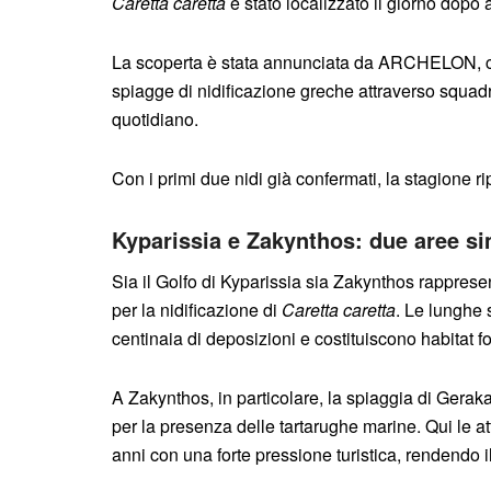
Caretta caretta
è stato localizzato il giorno dopo
La scoperta è stata annunciata da ARCHELON, che
spiagge di nidificazione greche attraverso squadre 
quotidiano.
Con i primi due nidi già confermati, la stagione 
Kyparissia e Zakynthos: due aree s
Sia il Golfo di Kyparissia sia Zakynthos rapprese
per la nidificazione di
Caretta caretta
. Le lunghe 
centinaia di deposizioni e costituiscono habitat fo
A Zakynthos, in particolare, la spiaggia di Gerak
per la presenza delle tartarughe marine. Qui le at
anni con una forte pressione turistica, rendendo 