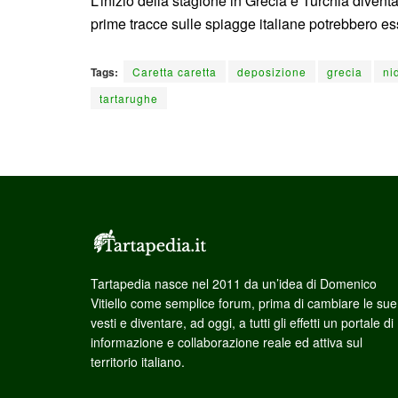
L’inizio della stagione in Grecia e Turchia divent
prime tracce sulle spiagge italiane potrebbero es
Tags:
Caretta caretta
deposizione
grecia
ni
tartarughe
Tartapedia nasce nel 2011 da un’idea di Domenico
Vitiello come semplice forum, prima di cambiare le sue
vesti e diventare, ad oggi, a tutti gli effetti un portale di
informazione e collaborazione reale ed attiva sul
territorio italiano.