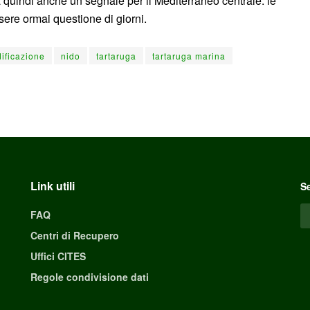
a quindi anche un segnale per il Mediterraneo centrale: le
sere ormai questione di giorni.
dificazione
nido
tartaruga
tartaruga marina
Link utili
Se
FAQ
Centri di Recupero
Uffici CITES
Regole condivisione dati