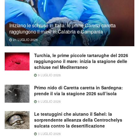
Iniziano le schiuse in Italia: le prime Caretta caretta
raggiungono il mare in Calabria e Campania
21 LUGLIO 2026
Turchia, le prime piccole tartarughe del 2026
raggiungono il mare: inizia la stagione delle
schiuse nel Mediterraneo
9 LUGLIO 2026
Primo nido di Caretta caretta in Sardegna:
prende il via la stagione 2026 sull’isola
6 LUGLIO 2026
Le testuggini che aiutano il Sahel: la
sorprendente alleanza della Centrochelys
sulcata contro la desertificazione
3 LUGLIO 2026