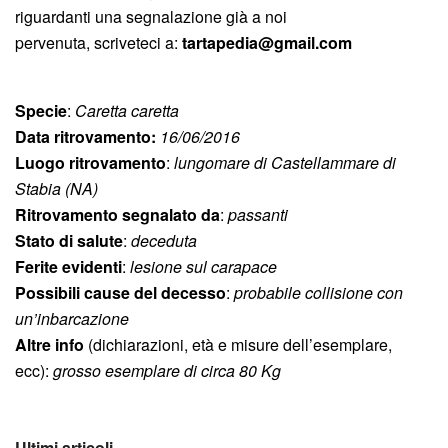
riguardanti una segnalazione già a noi
pervenuta, scriveteci a:
tartapedia@gmail.com
Specie
:
Caretta caretta
Data ritrovamento:
16/06/2016
Luogo ritrovamento
:
lungomare di Castellammare di
Stabia (NA)
Ritrovamento segnalato da
:
passanti
Stato di salute
:
deceduta
Ferite evidenti
:
lesione sul carapace
Possibili cause del decesso
:
probabile collisione con
un’inbarcazione
Altre info
(dichiarazioni, età e misure dell’esemplare,
ecc):
grosso esemplare di circa 80 Kg
Ultimi articoli