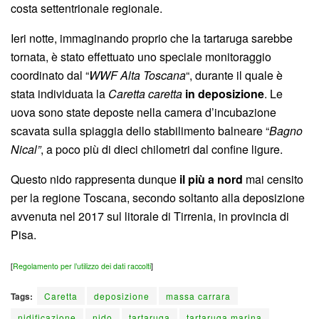
costa settentrionale regionale.
Ieri notte, immaginando proprio che la tartaruga sarebbe
tornata, è stato effettuato uno speciale monitoraggio
coordinato dal “
WWF Alta Toscana
“, durante il quale è
stata individuata la
Caretta caretta
in deposizione
. Le
uova sono state deposte nella camera d’incubazione
scavata sulla spiaggia dello stabilimento balneare “
Bagno
Nical”
, a poco più di dieci chilometri dal confine ligure.
Questo nido rappresenta dunque
il più a nord
mai censito
per la regione Toscana, secondo soltanto alla deposizione
avvenuta nel 2017 sul litorale di Tirrenia, in provincia di
Pisa.
[
Regolamento per l’utilizzo dei dati raccolti
]
Tags:
Caretta
deposizione
massa carrara
nidificazione
nido
tartaruga
tartaruga marina