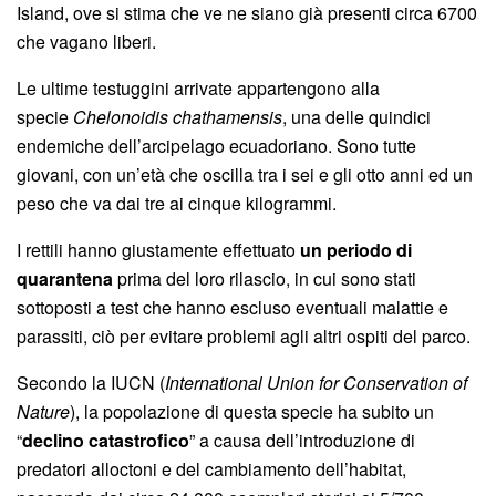
Island, ove si stima che ve ne siano già presenti circa 6700
che vagano liberi.
Le ultime testuggini arrivate appartengono alla
specie
Chelonoidis chathamensis
, una delle quindici
endemiche dell’arcipelago ecuadoriano. Sono tutte
giovani, con un’età che oscilla tra i sei e gli otto anni ed un
peso che va dai tre ai cinque kilogrammi.
I rettili hanno giustamente effettuato
un periodo di
quarantena
prima del loro rilascio, in cui sono stati
sottoposti a test che hanno escluso eventuali malattie e
parassiti, ciò per evitare problemi agli altri ospiti del parco.
Secondo la IUCN (
International Union for Conservation of
Nature
), la popolazione di questa specie ha subito un
“
declino catastrofico
” a causa dell’introduzione di
predatori alloctoni e del cambiamento dell’habitat,