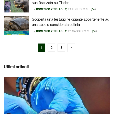
sua fidanzata su Tinder
BY
DOMENICO VITIELLO
29 LUGLIO 2021
0
Scoperta una testuggine gigante appartenente ad
una specie considerata estinta
BY
DOMENICO VITIELLO
26 MAGGIO 2021
0
1
2
3
Ultimi articoli