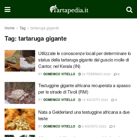
Home
Tag
tartaruga gigante
Tag:
tartaruga gigante
Utilizzate le conoscenze locali per determinare lo
status della tartaruga gigante dal guscio molle di
Cantor, nel Kerala (IN)
BY
DOMENICO VITIELLO
24 FEBBRAIO 2024
0
Testuggine gigante africana recuperata a spasso
per le strade di Tivoli (RM)
BY
DOMENICO VITIELLO
12 AGOSTO 2022
0
Nata a Gelderland una testuggine africana a due
teste
BY
DOMENICO VITIELLO
6 AGOSTO 2022
0