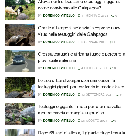
Allevamenti di bestiame e testuggini giganti:
come convivono alle Galapagos?
BY
DOMENICO VITIELLO
11 GENNAIO 2022
0
Grazie ai tamponi, scienziati scoprono nuovi
virus nelle testuggini delle Galapagos
BY
DOMENICO VITIELLO
6 GENNAIO 2022
0
Grossa testuggine africana fugge e percorre la
provinciale salentina
BY
DOMENICO VITIELLO
4 OTTOBRE 2021
0
Lo zoo di Londra organizza una corsa tra
testuggini giganti per trasferirle in modo sicuro
BY
DOMENICO VITIELLO
13 SETTEMBRE 2021
0
Testuggine gigante filmata per la prima volta
mentre caccia e mangia un pulcino
BY
DOMENICO VITIELLO
26 AGOSTO 2021
0
Dopo 68 anni di attesa, il gigante Hugo trova la