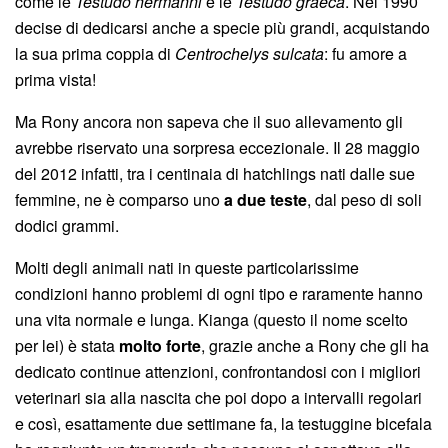
come le
Testudo hermanni
e le
Testudo graeca
. Nel 1990
decise di dedicarsi anche a specie più grandi, acquistando
la sua prima coppia di
Centrochelys sulcata
: fu amore a
prima vista!
Ma Rony ancora non sapeva che il suo allevamento gli
avrebbe riservato una sorpresa eccezionale. Il 28 maggio
del 2012 infatti, tra i centinaia di hatchlings nati dalle sue
femmine, ne è comparso uno
a due teste
, dal peso di soli
dodici grammi.
Molti degli animali nati in queste particolarissime
condizioni hanno problemi di ogni tipo e raramente hanno
una vita normale e lunga. Kianga (questo il nome scelto
per lei) è stata
molto forte
, grazie anche a Rony che gli ha
dedicato continue attenzioni, confrontandosi con i migliori
veterinari sia alla nascita che poi dopo a intervalli regolari
e così, esattamente due settimane fa, la testuggine bicefala