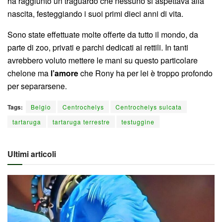
ha raggiunto un traguardo che nessuno si aspettava alla
nascita, festeggiando i suoi primi dieci anni di vita.
Sono state effettuate molte offerte da tutto il mondo, da
parte di zoo, privati e parchi dedicati ai rettili. In tanti
avrebbero voluto mettere le mani su questo particolare
chelone ma
l’amore
che Rony ha per lei è troppo profondo
per separarsene.
Tags:
Belgio
Centrochelys
Centrochelys sulcata
tartaruga
tartaruga terrestre
testuggine
Ultimi articoli