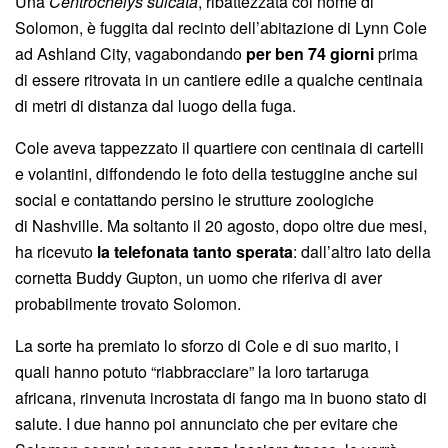
Una
Centrochelys sulcata
, ribattezzata col nome di
Solomon, è fuggita dal recinto dell’abitazione di Lynn Cole
ad Ashland City, vagabondando
per ben 74 giorni
prima
di essere ritrovata in un cantiere edile a qualche centinaia
di metri di distanza dal luogo della fuga.
Cole aveva tappezzato il quartiere con centinaia di cartelli
e volantini, diffondendo le foto della testuggine anche sui
social e contattando persino le strutture zoologiche
di Nashville. Ma soltanto il 20 agosto, dopo oltre due mesi,
ha ricevuto
la telefonata tanto sperata
: dall’altro lato della
cornetta Buddy Gupton, un uomo che riferiva di aver
probabilmente trovato Solomon.
La sorte ha premiato lo sforzo di Cole e di suo marito, i
quali hanno potuto “riabbracciare” la loro tartaruga
africana, rinvenuta incrostata di fango ma in buono stato di
salute. I due hanno poi annunciato che per evitare che