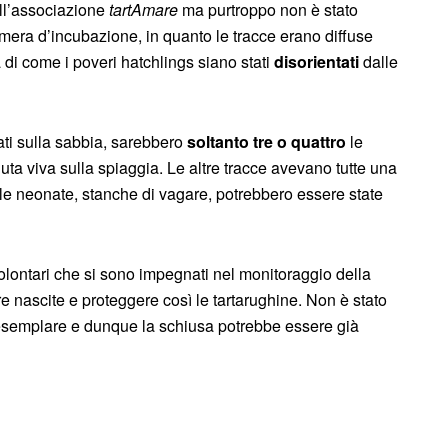
ll’associazione
tartAmare
ma purtroppo non è stato
amera d’incubazione, in quanto le tracce erano diffuse
a di come i poveri hatchlings siano stati
disorientati
dalle
iati sulla sabbia, sarebbero
soltanto tre o quattro
le
nuta viva sulla spiaggia. Le altre tracce avevano tutte una
le neonate, stanche di vagare, potrebbero essere state
volontari che si sono impegnati nel monitoraggio della
e nascite e proteggere così le tartarughine. Non è stato
 esemplare e dunque la schiusa potrebbe essere già