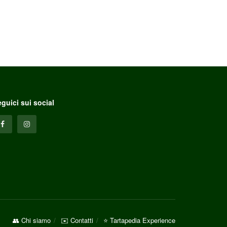
guici sui social
👥 Chi siamo
✉️ Contatti
⭐ Tartapedia Experience