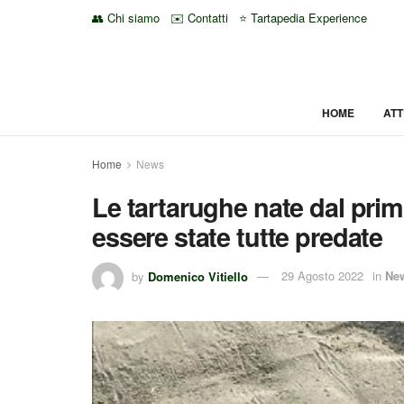
👥 Chi siamo
✉️ Contatti
⭐ Tartapedia Experience
HOME
ATT
Home
News
Le tartarughe nate dal pri
essere state tutte predate
by
Domenico Vitiello
29 Agosto 2022
in
Ne