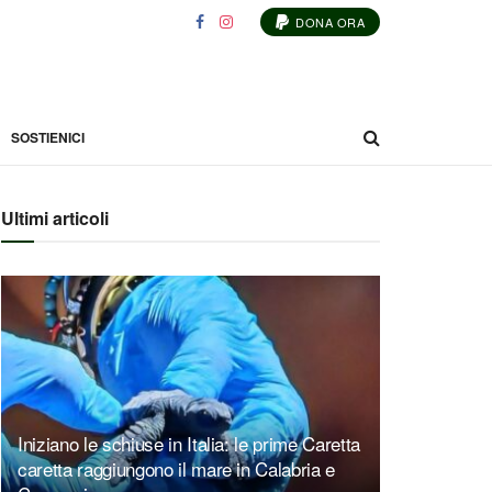
DONA ORA
SOSTIENICI
Ultimi articoli
Iniziano le schiuse in Italia: le prime Caretta
caretta raggiungono il mare in Calabria e