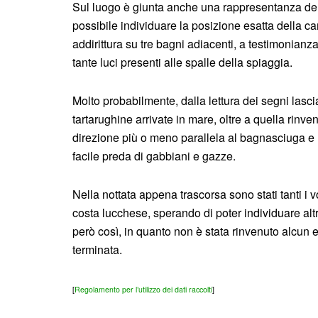
Sul luogo è giunta anche una rappresentanza de
possibile individuare la posizione esatta della c
addirittura su tre bagni adiacenti, a testimonianz
tante luci presenti alle spalle della spiaggia.
Molto probabilmente, dalla lettura dei segni lasc
tartarughine arrivate in mare, oltre a quella rinve
direzione più o meno parallela al bagnasciuga e 
facile preda di gabbiani e gazze.
Nella nottata appena trascorsa sono stati tanti i 
costa lucchese, sperando di poter individuare altr
però così, in quanto non è stata rinvenuto alcun
terminata.
[
Regolamento per l’utilizzo dei dati raccolti
]