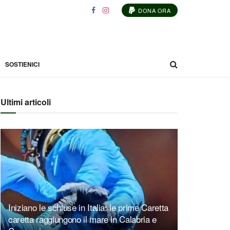
DONA ORA
SOSTIENICI
Ultimi articoli
Iniziano le schiuse in Italia: le prime Caretta
caretta raggiungono il mare in Calabria e