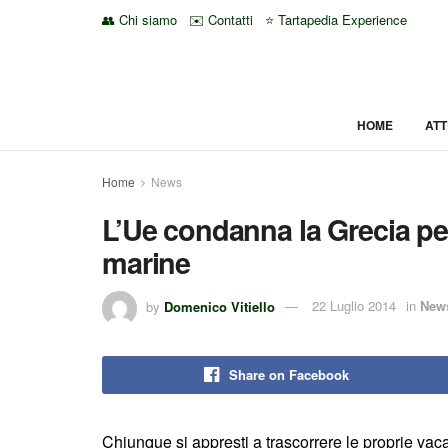
👥 Chi siamo
✉️ Contatti
⭐ Tartapedia Experience
HOME
ATT
Home
News
L’Ue condanna la Grecia per
marine
by
Domenico Vitiello
22 Luglio 2014
in
New
Share on Facebook
Chiunque si appresti a trascorrere le proprie va