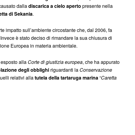
 causato dalla
discarica a cielo aperto
presente nella
etta di Sekania
.
te impatto sull’ambiente circostante che, dal 2006, fa
. Invece è stato deciso di rimandare la sua chiusura di
nione Europea in materia ambientale.
 esposto alla
Corte di giustizia europea
, che ha appurato
olazione degli obblighi
riguardanti la
Conservazione
uelli relativi alla
tutela della tartaruga marina
“
Caretta