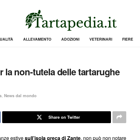
UALITÀ
ALLEVAMENTO
ADOZIONI
VETERINARI
FIERE
 la non-tutela delle tartarughe
s
,
News dal mondo
Share on Twitter
canze estive
sull’isola greca di Zante
, non può non notare