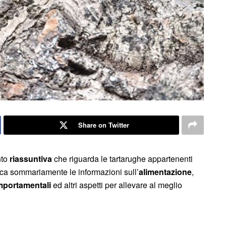
Share on Twitter
nto
riassuntiva
che riguarda le tartarughe appartenenti
ica sommariamente le informazioni sull’
alimentazione
,
omportamentali
ed altri aspetti per allevare al meglio