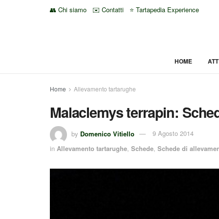
👥 Chi siamo
✉️ Contatti
⭐ Tartapedia Experience
HOME
ATT
Home
Allevamento tartarughe
Malaclemys terrapin: Sche
by
Domenico Vitiello
9 Agosto 2014
in
Allevamento tartarughe
,
Schede
,
Schede di allevame