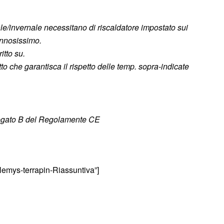
le/invernale necessitano di riscaldatore impostato sui
annosissimo.
itto su.
to che garantisca il rispetto delle temp. sopra-indicate
egato B del
Regolamente CE
lemys-terrapin-Riassuntiva”]