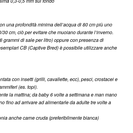
issima
0,3-0,5 mm sul fondo
con una p
rofondità minima dell’acqua di 80 cm più uno
 20/30 cm, ciò per evitare che muoiano durante l’inverno.
6 grammi di sale per litro) oppure con presenza di
semplari CB (Captive Bred) è possibile utilizzare anche
a con insetti (grilli, cavallette, ecc), pesci, crostacei e
ammiferi (es. topi).
mente la mattina; da baby 6 volte a settimana e man mano
o fino ad arrivare ad alimentarle da adulte tre volte a
onia anche carne cruda (preferibilmente bianca)