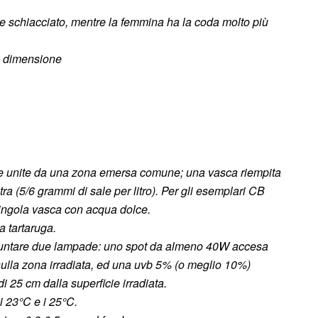
ce schiacciato, mentre la femmina ha la coda molto più
di dimensione
che unite da una zona emersa comune; una vasca riempita
a (5/6 grammi di sale per litro). Per gli esemplari CB
singola vasca con acqua dolce.
a tartaruga.
 puntare due lampade: uno spot da almeno 40W accesa
sulla zona irradiata, ed una uvb 5% (o meglio 10%)
 25 cm dalla superficie irradiata.
i 23°C e i 25°C.