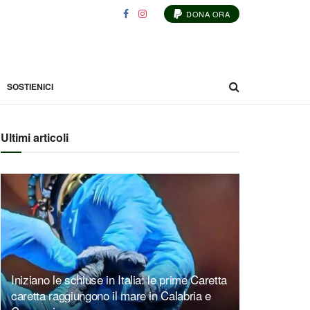
DONA ORA
SOSTIENICI
Ultimi articoli
Iniziano le schiuse in Italia: le prime Caretta
caretta raggiungono il mare in Calabria e