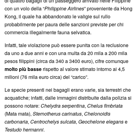
di quattro bagagli di un passeggero arrivato nelle Filippine
con un volo della “
Philippine Airlines
” proveniente da Hong
Kong, il quale ha abbandonato le valigie sul rullo
probabilmente per paura delle sanzioni previste per chi
commercia illegalmente fauna selvatica.
Infatti, tale violazione può essere punita con la reclusione
da uno a due anni e con una multa da 20 mila a 200 mila
pesos filippini (circa da 340 a 3400 euro), cifre comunque
molto più basse
rispetto al valore stimato intorno ai 4,5
milioni (76 mila euro circa) del “carico”.
Le specie presenti nei bagagli erano varie, sia terrestri che
acquatiche; infatti, dalle immagini distribuite dalla polizia si
possono notare:
Chelydra serpentina
,
Chelus fimbriata
(Mata mata),
Sternotherus carinatus
,
Chelonoidis
carbonaria
,
Centrochelys sulcata
,
Geochelone elegans
e
Testudo hermanni
.