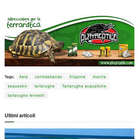
Tags:
Asia
contrabbando
filippine
manila
sequestro
tartarughe
Tartarughe acquatiche
tartarughe terrestri
Ultimi articoli