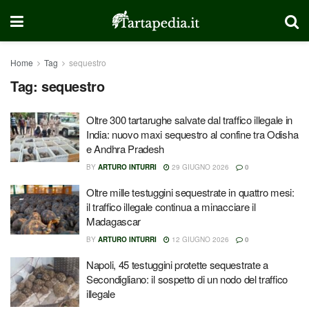
Home
Tag
sequestro
Tag:
sequestro
Oltre 300 tartarughe salvate dal traffico illegale in
India: nuovo maxi sequestro al confine tra Odisha
e Andhra Pradesh
BY
ARTURO INTURRI
29 GIUGNO 2026
0
Oltre mille testuggini sequestrate in quattro mesi:
il traffico illegale continua a minacciare il
Madagascar
BY
ARTURO INTURRI
12 GIUGNO 2026
0
Napoli, 45 testuggini protette sequestrate a
Secondigliano: il sospetto di un nodo del traffico
illegale