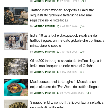
BY
ARTURO INTURRI
27 APRILE 2026
0
Traffico internazionale scoperto a Calcutta:
sequestrate gibboni e tartarughe rare mai
registrate nelle rotte locali
BY
ARTURO INTURRI
9 APRILE 2026
0
India, 16 tartarughe d’acqua dolce salvate dal
traffico illegale: un mercato globale che continua a
minacciare le specie
BY
ARTURO INTURRI
7 APRILE 2026
0
Oltre 200 tartarughe salvate dal traffico illegale in
India: maxi sequestro nello stato di Odisha
BY
ARTURO INTURRI
9 MARZO 2026
0
Maxi sequestro di tartarughe in Messico: un
colpo al cuore del ‘Far West’ del traffico illegale
BY
ARTURO INTURRI
20 NOVEMBRE 2025
0
Singapore, blitz contro il traffico di fauna selvatica:
sequestrati rettili protetti