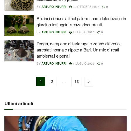
BY
ARTURO INTURRI
22 OTTOBRE 2025
0
Anziani denunciati nel palermitano: detenevano in
giardino testuggini senza documenti
BY
ARTURO INTURRI
1 LUGLIO 2025
0
Droga, carapace di tartaruga e zanne d’avorio:
arrestati nonna e nipote a Bari. Un mix di reati
ambientali e penali
BY
ARTURO INTURRI
1 LUGLIO 2025
0
1
2
…
13
Ultimi articoli