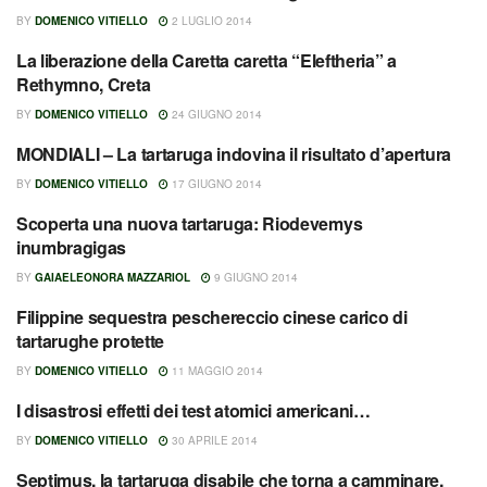
BY
DOMENICO VITIELLO
2 LUGLIO 2014
La liberazione della Caretta caretta “Eleftheria” a
NEWS
Rethymno, Creta
BY
DOMENICO VITIELLO
24 GIUGNO 2014
MONDIALI – La tartaruga indovina il risultato d’apertura
NEWS
BY
DOMENICO VITIELLO
17 GIUGNO 2014
Scoperta una nuova tartaruga: Riodevemys
NEWS
inumbragigas
BY
GAIAELEONORA MAZZARIOL
9 GIUGNO 2014
Filippine sequestra peschereccio cinese carico di
NEWS
tartarughe protette
BY
DOMENICO VITIELLO
11 MAGGIO 2014
I disastrosi effetti dei test atomici americani…
NEWS
BY
DOMENICO VITIELLO
30 APRILE 2014
Septimus, la tartaruga disabile che torna a camminare.
NEWS