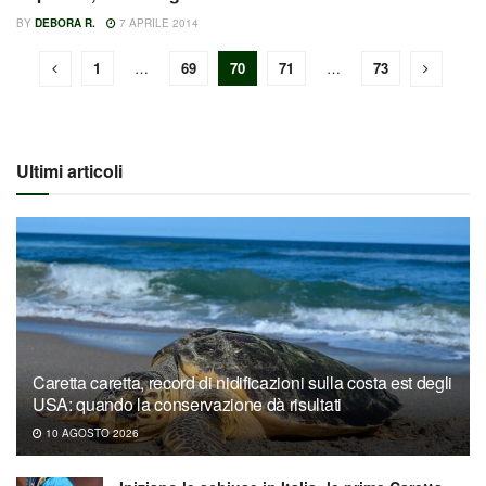
BY
DEBORA R.
7 APRILE 2014
1
…
69
70
71
…
73
Ultimi articoli
Caretta caretta, record di nidificazioni sulla costa est degli
USA: quando la conservazione dà risultati
10 AGOSTO 2026