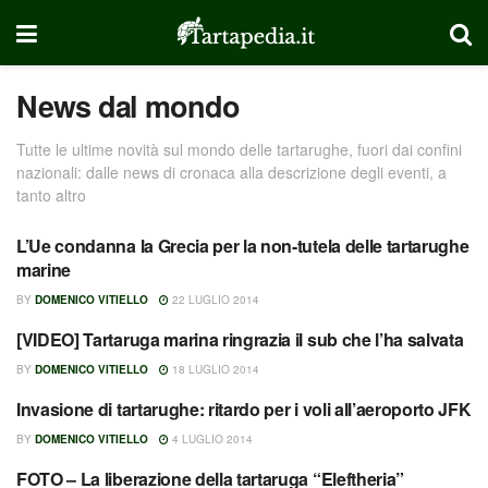
News dal mondo
Tutte le ultime novità sul mondo delle tartarughe, fuori dai confini
nazionali: dalle news di cronaca alla descrizione degli eventi, a
tanto altro
L’Ue condanna la Grecia per la non-tutela delle tartarughe
NEWS
marine
BY
DOMENICO VITIELLO
22 LUGLIO 2014
[VIDEO] Tartaruga marina ringrazia il sub che l’ha salvata
NEWS
BY
DOMENICO VITIELLO
18 LUGLIO 2014
Invasione di tartarughe: ritardo per i voli all’aeroporto JFK
NEWS
BY
DOMENICO VITIELLO
4 LUGLIO 2014
FOTO – La liberazione della tartaruga “Eleftheria”
NEWS