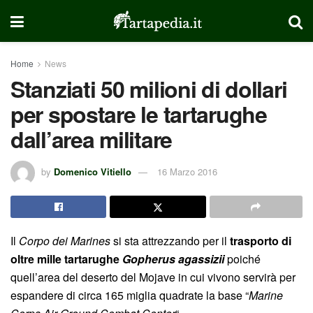
Home
News
Stanziati 50 milioni di dollari
per spostare le tartarughe
dall’area militare
by
Domenico Vitiello
16 Marzo 2016
Il
Corpo dei Marines
si sta attrezzando per il
trasporto di
oltre mille tartarughe
Gopherus agassizii
poiché
quell’area del deserto del Mojave in cui vivono servirà per
espandere di circa 165 miglia quadrate la base “
Marine