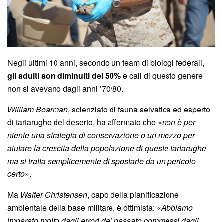
Negli ultimi 10 anni, secondo un team di biologi federali,
gli adulti son diminuiti del 50%
e cali di questo genere
non si avevano dagli anni ’70/80.
William Boarman
, scienziato di fauna selvatica ed esperto
di tartarughe del deserto, ha affermato che «
non è per
niente una strategia di conservazione o un mezzo per
aiutare la crescita della popolazione di queste tartarughe
ma si tratta semplicemente di spostarle da un pericolo
certo
».
Ma
Walter Christensen
, capo della pianificazione
ambientale della base militare, è ottimista: «
Abbiamo
imparato molto dagli errori del passato commessi dagli